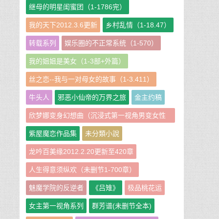
继母的明星闺蜜团（1-1786完）
我的天下2012.3.6更新
乡村乱情（1-18.47）
转载系列
娱乐圈的不正常系统（1-570）
我的姐姐是美女（1-3部+外篇）
丝之恋--我与一对母女的故事（1-3.411）
牛头人
邪恶小仙帝的万界之旅
金主约稿
欣梦娜变身幻想曲（沉浸式第一视角男变女性
转短篇小说集）
紫屋魔恋作品集
未分類小說
龙吟百美缘2012.2.20更新至420章
人生得意须纵欢（未删节1-700章）
魅魔学院的反逆者
《吕雉》
极品桃花运
女主第一视角系列
群芳谱(未删节全本)