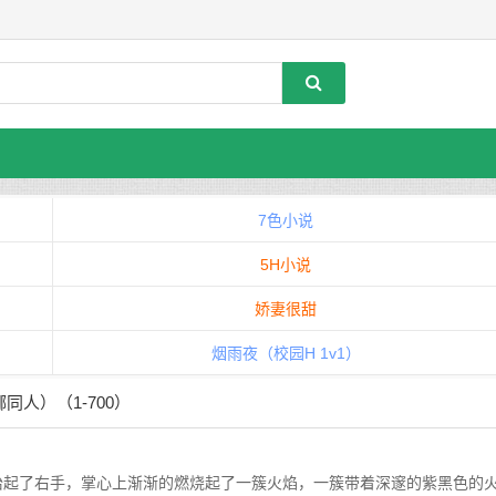
7色小说
5H小说
娇妻很甜
烟雨夜（校园H 1v1）
同人）（1-700）
起了右手，掌心上渐渐的燃烧起了一簇火焰，一簇带着深邃的紫黑色的