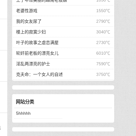
上了年轻美丽的越南老板娘
1050℃
老婆性游戏
1550℃
我的女友尿了
2790℃
楼上的寂寞少妇
3040℃
叶子的故事之虐恋满屋
2730℃
轮奸前老板的漂亮女儿
6010℃
淫乱两漂亮的护士
7590℃
克夫命：一个女人的自述
3750℃
网站分类
5hhhhh
已