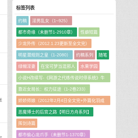
标签列表
约稿
淫男乱女（1~925）
都市奇缘（未删节1-2910章）
性癖短篇
少龙外传（2012.1.23更新至全文完）
明星潜规则之皇（1-2080）
约稿系列
随笔
绿帽淫妻
在宝可梦当混邪人
水果学园
小说H改续写-《网游之代练传说时停系统》牛
牛娘二改GHS版
靠近女局长：权力征途（1-2卷233）
张
娇娇师娘（2012年2月4日全文完+外篇化羽成
仙篇240章）
恶魔博士的后宫之路【明日方舟系列】
挥剑诗篇
都市偷心龙爪手（未删节1-1370章）