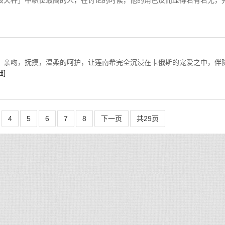
秤」中职位最高的人，在讨论的时候，他的角色反而显得若有若无，
温柔的呵护，让莲南希完全沉浸在卡俄斯的宠爱之中，伴
细]
4
5
6
7
8
下一页
共29页