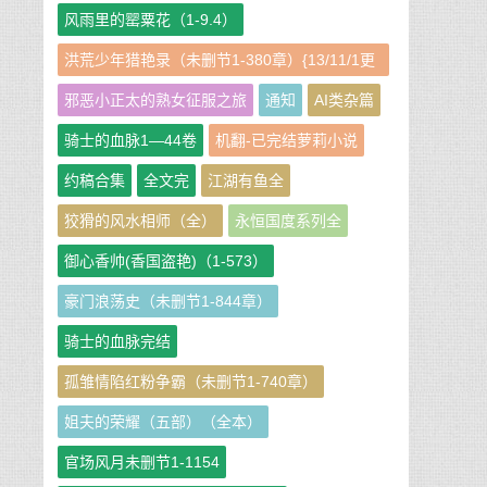
风雨里的罂粟花（1-9.4）
洪荒少年猎艳录（未删节1-380章）{13/11/1更
新}
邪恶小正太的熟女征服之旅
通知
AI类杂篇
骑士的血脉1—44卷
机翻-已完结萝莉小说
约稿合集
全文完
江湖有鱼全
狡猾的风水相师（全）
永恒国度系列全
御心香帅(香国盗艳)（1-573）
豪门浪荡史（未删节1-844章）
骑士的血脉完结
孤雏情陷红粉争霸（未删节1-740章）
姐夫的荣耀（五部）（全本）
官场风月未删节1-1154