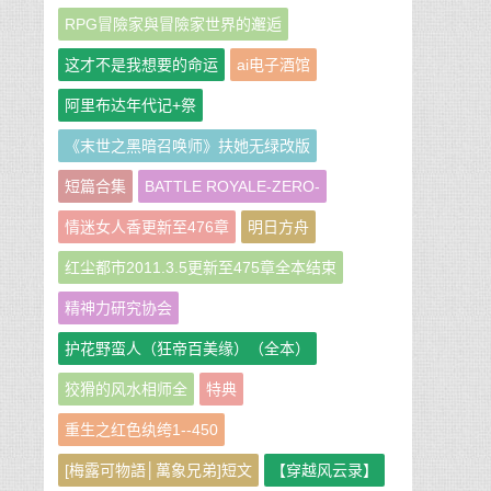
RPG冒險家與冒險家世界的邂逅
这才不是我想要的命运
ai电子酒馆
阿里布达年代记+祭
《末世之黑暗召唤师》扶她无绿改版
短篇合集
BATTLE ROYALE-ZERO-
情迷女人香更新至476章
明日方舟
红尘都市2011.3.5更新至475章全本结束
精神力研究协会
护花野蛮人（狂帝百美缘）（全本）
狡猾的风水相师全
特典
重生之红色纨绔1--450
[梅露可物語│萬象兄弟]短文
【穿越风云录】