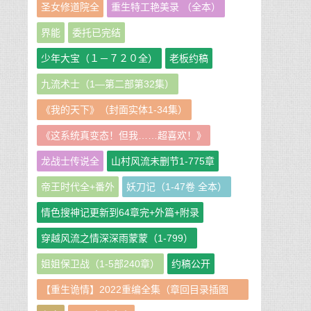
圣女修道院全
重生特工艳美录 （全本）
界能
委托已完结
少年大宝（１－７２０全）
老板约稿
九流术士（1—第二部第32集）
《我的天下》（封面实体1-34集）
《这系统真变态！但我……超喜欢！》
龙战士传说全
山村风流未删节1-775章
帝王时代全+番外
妖刀记（1-47卷 全本）
情色搜神记更新到64章完+外篇+附录
穿越风流之情深深雨蒙蒙（1-799）
姐姐保卫战（1-5部240章）
约稿公开
【重生诡情】2022重编全集（章回目录插图
版）