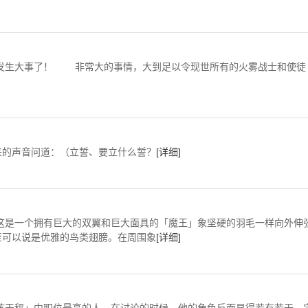
非常大的事情，大到足以令现世所有的火雾战士和使徒
的声音问道：（立誓、要立什么誓？
[详细]
大的双翼和巨大面具的「魔王」象坚硬的羽毛一样向外伸
至可以说是优雅的鸟类翅膀。在周围象
[详细]