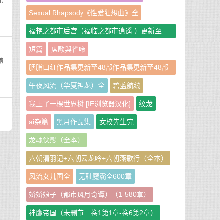
完
Sexual Rhapsody《性爱狂想曲》全
福艳之都市后宫（福临之都市逍遥 ）更新至
951章
短篇
席歐與雀啼
随
胭脂口红作品集更新至48部作品集更新至48部
作者：胭脂口红
午夜风流（华夏神龙）全
碧蓝航线
我上了一棵世界树 [IE浏览器汉化]
纹龙
ai杂篇
黑月作品集
女校先生完
龙魂侠影（全本）
六朝清羽记+六朝云龙吟+六朝燕歌行（全本）
风流女儿国全
无耻魔霸全600章
娇娇娘子（都市风月奇谭）（1-580章）
神鹰帝国（未删节 卷1第1章-卷6第2章）