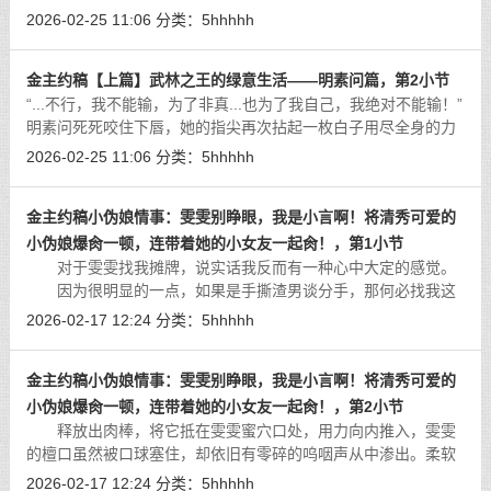
落在对面那间灯火通明的屋子上。
[详细]
2026-02-25 11:06
分类：
5hhhhh
金主约稿【上篇】武林之王的绿意生活——明素问篇，第2小节
“...不行，我不能输，为了非真...也为了我自己，我绝对不能输！”
明素问死死咬住下唇，她的指尖再次拈起一枚白子用尽全身的力
气将它落在了棋盘上。
[详细]
2026-02-25 11:06
分类：
5hhhhh
金主约稿小伪娘情事：雯雯别睁眼，我是小言啊！将清秀可爱的
小伪娘爆肏一顿，连带着她的小女友一起肏！，第1小节
对于雯雯找我摊牌，说实话我反而有一种心中大定的感觉。
因为很明显的一点，如果是手撕渣男谈分手，那何必找我这
个小三呢？（笑）
[详细]
2026-02-17 12:24
分类：
5hhhhh
金主约稿小伪娘情事：雯雯别睁眼，我是小言啊！将清秀可爱的
小伪娘爆肏一顿，连带着她的小女友一起肏！，第2小节
释放出肉棒，将它抵在雯雯蜜穴口处，用力向内推入，雯雯
的檀口虽然被口球塞住，却依旧有零碎的呜咽声从中渗出。柔软
细腻的阴唇触碰着硕大龟头，那一瞬间的触电感令我的肉棒不自
2026-02-17 12:24
分类：
5hhhhh