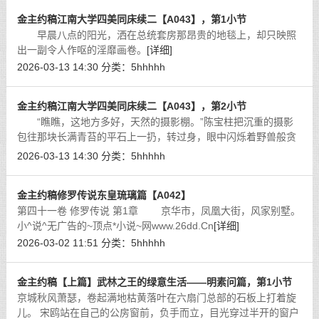
金主约稿江南大学四美同床续二【A043】，第1小节
早晨八点的阳光，洒在总统套房那昂贵的地毯上，却只映照
出一副令人作呕的淫靡画卷。
[详细]
2026-03-13 14:30
分类：
5hhhhh
金主约稿江南大学四美同床续二【A043】，第2小节
“瞧瞧，这地方多好，天然的摄影棚。”陈宝柱把沉重的摄影
包往那块长满青苔的平石上一扔，转过身，眼中闪烁着野兽般贪
婪的光芒。
[详细]
2026-03-13 14:30
分类：
5hhhhh
金主约稿修罗传说东皇琉璃篇【A042】
第四十一卷 修罗传说 第1章 京华市，凤凰大街，风家别墅。
小^说^无广告的~顶点*小说~网www.26dd.Cn
[详细]
2026-03-02 11:51
分类：
5hhhhh
金主约稿【上篇】武林之王的绿意生活——明素问篇，第1小节
京城秋风萧瑟，卷起满地枯黄落叶在六扇门总部的石板上打着旋
儿。 宋鸥站在自己的公房窗前，负手而立，目光穿过半开的窗户