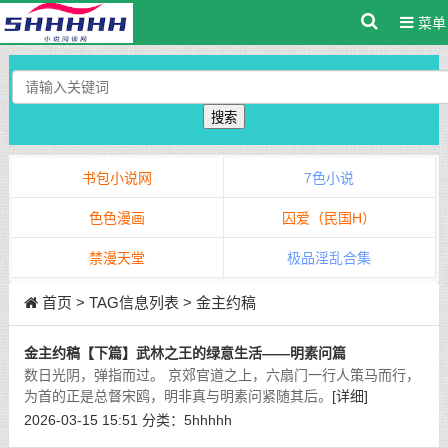
菜单
搜索
书包小说网
7色小说
色色漫画
囚爱（民国H）
禁漫天堂
极品淫乱合集
首页
> TAG信息列表 > 金主约稿
金主约稿【下篇】武林之王的绿意生活——明素问篇
数日光阴，弹指而过。 京郊官道之上，六扇门一行人策马而行，
为首的正是总督宋鸥，明非真与明素问紧随其后。
[详细]
2026-03-15 15:51
分类：
5hhhhh