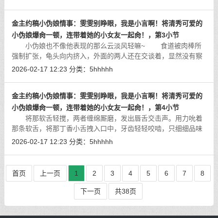
觉地跳了跳，肉体上的快感夹杂着精
[详细]
金主约稿小伪娘情事：雯雯别睁眼，我是小言啊！将清秀可爱的
小伪娘爆肏一顿，连带着她的小女友一起肏！，第3小节
小伪娘也不像他表现的那么云淡风轻嘛~ 食道被肉棒所
强制扩张，龟头向内挤入，外面的两人还在交谈着，显然没有察
觉到这一隅的旖旎。
[详细]
2026-02-17 12:23
分类：
5hhhhh
金主约稿小伪娘情事：雯雯别睁眼，我是小言啊！将清秀可爱的
小伪娘爆肏一顿，连带着她的小女友一起肏！，第4小节
将那软舌轻搅，两者缠绵厮磨，发出唇舌交击声。用力吮着
那条软舌，将那丁香小舌拽入口中，牙齿轻轻咬啮，只细细品味
着雯雯棉花糖似的软舌。
[详细]
2026-02-17 12:23
分类：
5hhhhh
首页
上一页
1
2
3
4
5
6
7
8
下一页
共38页