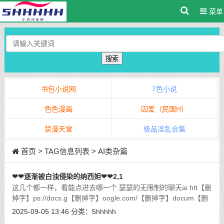
菜单
搜索
书包小说网
7色小说
色色漫画
囚爱（民国H）
禁漫天堂
极品淫乱合集
首页
> TAG信息列表 > AI类杂篇
❤❤逐渐被白浊侵染的纳西妲❤❤2,1
这几个都一样，看能点进去哪一个 瑟瑟的无限制的聊天ai htt【删
掉字】ps://docs.g【删掉字】oogle.com/【删掉字】docum【删
掉字】ent/d/1【删掉字】JNgi6【删掉字】
2025-09-05 13:46
分类：
5hhhhh
DNsZwgrAMXipF378wsYZfEkUbc5WdnRvPcaG【删掉字】0
[详