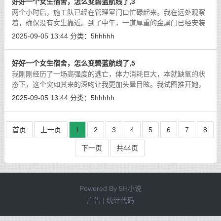
好好一个女生宿舍，怎么变碧蓝航线了,3
两个小时后，施工队已经在管理室门口忙碌起来。我在远处观察
着，确保没有女生靠近。到了中午，一道厚重的金属门已经安装
完毕，配备了最先进的密码锁和人脸识别系统。
[详细]
2025-09-05 13:44
分类：
5hhhhh
好好一个女生宿舍，怎么变碧蓝航线了,5
我刚刚经历了一场高强度的逃亡，体力消耗巨大，本就缺氧的状
态下，这个突如其来的深吻让我更加头晕目眩。我试图推开她，
但在这个狭小的空间里，我的手臂被限制在两侧，无法施力。
[详
2025-09-05 13:44
分类：
5hhhhh
细]
首页
上一页
1
2
3
4
5
6
7
8
下一页
共44页
Powered By
5H小说
广告 | 统计代码