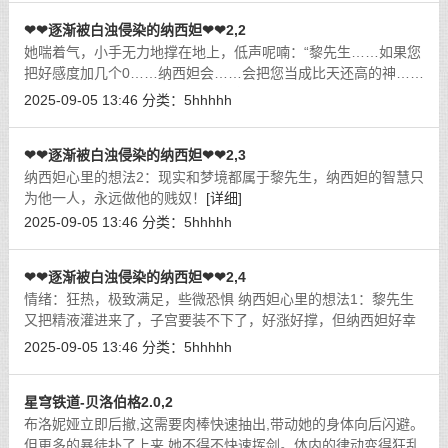
细]
❤❤逐渐被白浊侵染的纳西妲❤❤2,2
她喘着气，小手无力地撑在地上，低声呢喃：“黎先生……如果您
把好感度加几个0……纳西妲会……会把您当成比天还高的神……
齁哦哦❤，纳西妲的灵魂都会为您燃烧……“她的小穴不自觉地收
2025-09-05 13:46
分类：
5hhhhh
缩，淫水又淌出一股，顺着大
[详细]
❤❤逐渐被白浊侵染的纳西妲❤❤2,3
纳西妲心里的想法2：现实和梦境都属于黎先生，纳西妲的智慧只
为他一人，永远做他的贱奴！
[详细]
2025-09-05 13:46
分类：
5hhhhh
❤❤逐渐被白浊侵染的纳西妲❤❤2,4
情绪：狂热，极致满足，些微恐惧 纳西妲心里的想法1：黎先生
又把精液灌进来了，子宫要装不下了，好涨好撑，但纳西妲好幸
福！
[详细]
2025-09-05 13:46
分类：
5hhhhh
星穹铁道-贝洛伯格2.0,2
布洛妮娅立即后撤,这需要肉棒快速抽出,带动她的身体向后闪避。
但更多的暴徒扑了上来,她不得不快速挥剑。体内的律动变得狂乱