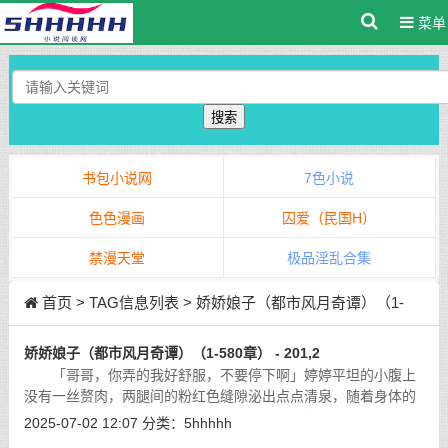
菜单
搜索
书包小说网
7色小说
色色漫画
囚爱（民国H）
禁漫天堂
极品淫乱合集
首页
> TAG信息列表 > 娇娇娘子（都市风月奇谭）（1-
580章）
娇娇娘子（都市风月奇谭）（1-580章） - 201,2
「哥哥，你弄的我好舒服，不要停下啊」婷婷平坦的小腹上
没有一丝赘肉，两腿间的粉红色缝隙泌出点点清泉，随着身体的
颤抖一阵阵地摇摆，她圣洁的花园曝露在江绍唐淫邪的目光中。
2025-07-02 12:07
分类：
5hhhhh
[详细]