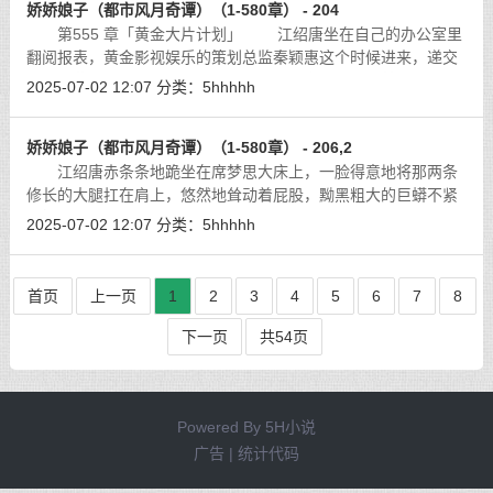
娇娇娘子（都市风月奇谭）（1-580章） - 204
第555 章「黄金大片计划」 江绍唐坐在自己的办公室里
翻阅报表，黄金影视娱乐的策划总监秦颖惠这个时候进来，递交
了一份黄金娱乐今年发展规划，包括在海市筹建影视基地，拍摄
2025-07-02 12:07
分类：
5hhhhh
五部电影计划，另外还有签约新演员
[详细]
娇娇娘子（都市风月奇谭）（1-580章） - 206,2
江绍唐赤条条地跪坐在席梦思大床上，一脸得意地将那两条
修长的大腿扛在肩上，悠然地耸动着屁股，黝黑粗大的巨蟒不紧
不慢地抽插着秦颖惠那毛茸茸的阴户。
[详细]
2025-07-02 12:07
分类：
5hhhhh
首页
上一页
1
2
3
4
5
6
7
8
下一页
共54页
Powered By
5H小说
广告 | 统计代码