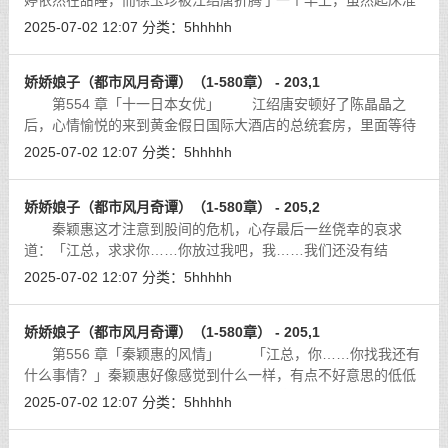
婷依然在甜睡，而徐玉珍被江绍唐折腾了一个早上，虽然起床准
备做中午餐了，整个人看起来，似乎有些疲倦。
[详细]
2025-07-02 12:07
分类：
5hhhhh
娇娇娘子（都市风月奇谭）（1-580章） - 203,1
第554 章「十一日本女优」 江绍唐安顿好了陈晶晶之
后，心情愉悦的来到黄金假日国际大酒店的总统套房，里面等待
自己的日本十大女优是怎么样的呢？
[详细]
2025-07-02 12:07
分类：
5hhhhh
娇娇娘子（都市风月奇谭）（1-580章） - 205,2
秦颖惠这才注意到股间的危机，心存最后一丝侥幸的哀求
道：「江总，求求你……你放过我吧，我……我们还没有结
婚。」回答得不是任何话语，而是两根并在一起的手指，插进了
2025-07-02 12:07
分类：
5hhhhh
她紧缩的膣口中，不知死活的嫩肉缠绕在手
[详细]
娇娇娘子（都市风月奇谭）（1-580章） - 205,1
第556 章「秦颖惠的风情」 「江总，你……你找我还有
什么事情？」秦颖惠好像感觉到什么一样，有点不好意思的低低
头问道。对于江绍唐，她多少有点了解，黄金公司的女职员，几
2025-07-02 12:07
分类：
5hhhhh
乎都是他的女人，这在集团内已经是
[详细]