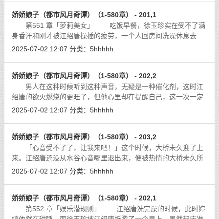
娇娇娘子（都市风月奇谭）（1-580章） - 201,1
第551 章「萝莉美女」 吃饭早餐，徐玉珍实在受不了满
身香汗和刚才被江绍唐操插的疲劳，一个人回房间洗澡休息去
了。
[详细]
2025-07-02 12:07
分类：
5hhhhh
娇娇娘子（都市风月奇谭）（1-580章） - 202,2
男人在这种时候听到这种声音，无疑是一种催化剂，这时江
绍唐的欲火燃烧的更旺了，但他心里却在提醒自己，这一次一定
要慢慢来，否则太暴殄天物了。
[详细]
2025-07-02 12:07
分类：
5hhhhh
娇娇娘子（都市风月奇谭）（1-580章） - 203,2
「心音受不了了，让我来吧！」这个时候，大桥未久迎了上
来。江绍唐还没从水谷心音哪里退出来，便被热情的大桥未久所
献上的热吻，弄得浑身火热。
[详细]
2025-07-02 12:07
分类：
5hhhhh
娇娇娘子（都市风月奇谭）（1-580章） - 202,1
第552 章「娱乐潜规则」 江绍唐洗完澡的时候，此时婷