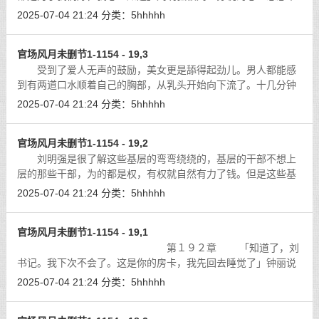
安，所谓心里有鬼，说话都没有底气。刘明强本来还想在；刘少
2025-07-04 21:24
分类：
5hhhhh
芬面前发个誓保证一下的，结果想到
[详细]
官场风月未删节1-1154 - 19,3
受到了爱人无声的鼓励，美女更是舔得起劲儿。男人都能感
到有两道口水顺着自己的胸部，从乳头开始向下流了。十几分钟
过去了，张云佳还在孜孜不倦的玩耍着，头顶被轻轻的推了一下
2025-07-04 21:24
分类：
5hhhhh
儿，她立刻会意了，恋恋不舍的向下
[详细]
官场风月未删节1-1154 - 19,2
刘明强是很了解这些基层的弯弯绕绕的，基层的干部不想上
层的那些干部，为的都是权，有权就自然有力了钱。但是这些基
层的干部手上没有多权，他们能动的心思就是那么点钱。这种事
2025-07-04 21:24
分类：
5hhhhh
情已经是一种半公开的秘密了。只是
[详细]
官场风月未删节1-1154 - 19,1
第１９２章 「知道了，刘
书记。我下次不会了。这是你的房卡，我先回去睡觉了」钟丽说
着走到刘明强身前，把房卡递给刘明强。然后低着头害羞地走了
2025-07-04 21:24
分类：
5hhhhh
出去。
[详细]