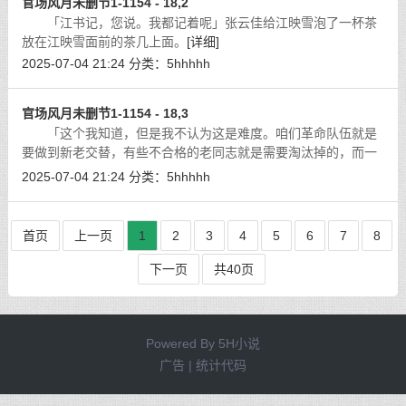
官场风月未删节1-1154 - 18,2
「江书记，您说。我都记着呢」张云佳给江映雪泡了一杯茶
放在江映雪面前的茶几上面。
[详细]
2025-07-04 21:24
分类：
5hhhhh
官场风月未删节1-1154 - 18,3
「这个我知道，但是我不认为这是难度。咱们革命队伍就是
要做到新老交替，有些不合格的老同志就是需要淘汰掉的，而一
些新同志我们也要大胆的提拔。你觉得是不是这样子的？」
[详细]
2025-07-04 21:24
分类：
5hhhhh
首页
上一页
1
2
3
4
5
6
7
8
下一页
共40页
Powered By
5H小说
广告 | 统计代码