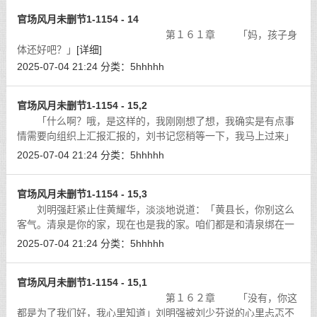
官场风月未删节1-1154 - 14
第１６１章 「妈，孩子身
体还好吧？」
[详细]
2025-07-04 21:24
分类：
5hhhhh
官场风月未删节1-1154 - 15,2
「什么啊？哦，是这样的，我刚刚想了想，我确实是有点事
情需要向组织上汇报汇报的，刘书记您稍等一下，我马上过来」
王卫国说着挂断了电话。刘明强挂下电话，眼神里闪过一丝的犀
2025-07-04 21:24
分类：
5hhhhh
利。冷着脸自言自语的道：「你不是
[详细]
官场风月未删节1-1154 - 15,3
刘明强赶紧止住黄耀华，淡淡地说道：「黄县长，你别这么
客气。清泉是你的家，现在也是我的家。咱们都是和清泉绑在一
起，一荣俱荣一损俱损。我在帮清泉修路也是在帮自己修路，而
2025-07-04 21:24
分类：
5hhhhh
且我也确实想清泉的老百姓能够过上
[详细]
官场风月未删节1-1154 - 15,1
第１６２章 「没有，你这
都是为了我们好，我心里知道」刘明强被刘少芬说的心里忐忑不