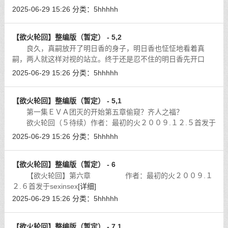
成写ＥＶＡ的Ｈ同人了。）
[详细]
2025-06-29 15:26
分类：
5hhhhh
【欲火轮回】整编版（暂定） - 5,2
良久，真嗣放开了明日香的身子，明日香也怔怔地看着真
嗣，两人就这样对视的站立。终于还是忍不住的明日香先开口
道：「好…不过…算了…」明日香有些黯然的摇了摇头。
[详细]
2025-06-29 15:26
分类：
5hhhhh
【欲火轮回】整编版（暂定） - 5,1
第一集ＥＶＡ团灭的开始第五章偷窥？齐人之福？
欲火轮回（５待续）作者：最初的火２００９.１２.５首发于
ｓｅｘｉｎｓｅｘ
[详细]
2025-06-29 15:26
分类：
5hhhhh
【欲火轮回】整编版（暂定） - 6
【欲火轮回】第六章 作者：最初的火２００９.１
２.６首发于sexinsex
[详细]
2025-06-29 15:26
分类：
5hhhhh
【欲火轮回】整编版（暂定） - 7,1