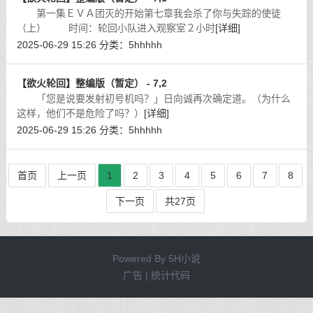
第一集ＥＶＡ团灭的开始第七章我会杀了你与失踪的使徒
（上） 时间：轮回小队进入观察室２小时
[详细]
2025-06-29 15:26
分类：
5hhhhh
【欲火轮回】整编版（暂定） - 7,2
「您是说要发射初号机吗？」日向诚再次确定道。（为什么
这样，他们不是危险了吗？）
[详细]
2025-06-29 15:26
分类：
5hhhhh
首页
上一页
1
2
3
4
5
6
7
8
下一页
共27页
Powered By
5H小说
广告 | 统计代码