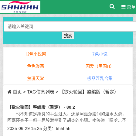
菜单
搜索
书包小说网
7色小说
色色漫画
囚爱（民国H）
禁漫天堂
极品淫乱合集
首页
> TAG信息列表 > 【欲火轮回】整编版（暂定）
【欲火轮回】整编版（暂定） - 80,2
也不知道是胡炎的手劲过大，还是阿嘉莎股间的淫水太滑，
阿嘉莎身子一斜一屁股滑坐到了胡炎的小腿。痴笑道「嗯哈…圣
王主人的精液，好舒服的感觉，圣王主人我们再来。啊。」
[详细]
2025-06-29 15:25
分类：
5hhhhh