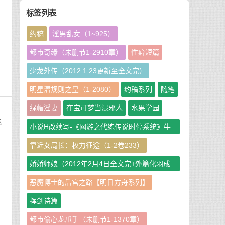
标签列表
约稿
淫男乱女（1~925）
都市奇缘（未删节1-2910章）
性癖短篇
少龙外传（2012.1.23更新至全文完）
明星潜规则之皇（1-2080）
约稿系列
随笔
绿帽淫妻
在宝可梦当混邪人
水果学园
我
小说H改续写-《网游之代练传说时停系统》牛
牛娘二改GHS版
靠近女局长：权力征途（1-2卷233）
娇娇师娘（2012年2月4日全文完+外篇化羽成
仙篇240章）
恶魔博士的后宫之路【明日方舟系列】
，
挥剑诗篇
都市偷心龙爪手（未删节1-1370章）