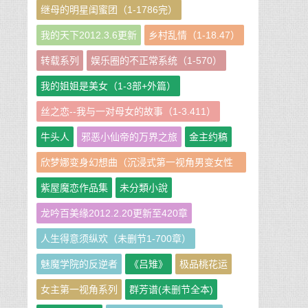
继母的明星闺蜜团（1-1786完）
我的天下2012.3.6更新
乡村乱情（1-18.47）
转载系列
娱乐圈的不正常系统（1-570）
我的姐姐是美女（1-3部+外篇）
丝之恋--我与一对母女的故事（1-3.411）
牛头人
邪恶小仙帝的万界之旅
金主约稿
欣梦娜变身幻想曲（沉浸式第一视角男变女性
转短篇小说集）
紫屋魔恋作品集
未分類小說
龙吟百美缘2012.2.20更新至420章
人生得意须纵欢（未删节1-700章）
魅魔学院的反逆者
《吕雉》
极品桃花运
女主第一视角系列
群芳谱(未删节全本)