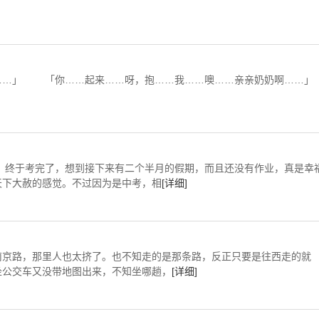
…」 「你……起来……呀，抱……我……噢……亲亲奶奶啊……」
想到接下来有二个半月的假期，而且还没有作业，真是幸
天下大赦的感觉。不过因为是中考，相
[详细]
京路，那里人也太挤了。也不知走的是那条路，反正只要是往西走的就
坐公交车又没带地图出来，不知坐哪趟，
[详细]