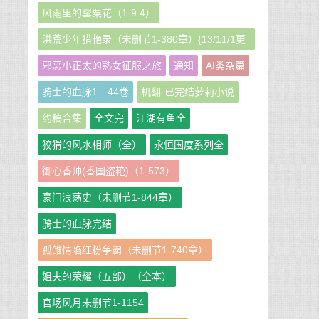
风雨里的罂粟花（1-9.4）
洪荒少年猎艳录（未删节1-380章）{13/11/1更
新}
邪恶小正太的熟女征服之旅
通知
AI类杂篇
骑士的血脉1—44卷
机翻-已完结萝莉小说
约稿合集
全文完
江湖有鱼全
狡猾的风水相师（全）
永恒国度系列全
御心香帅(香国盗艳)（1-573）
豪门浪荡史（未删节1-844章）
骑士的血脉完结
孤雏情陷红粉争霸（未删节1-740章）
姐夫的荣耀（五部）（全本）
官场风月未删节1-1154