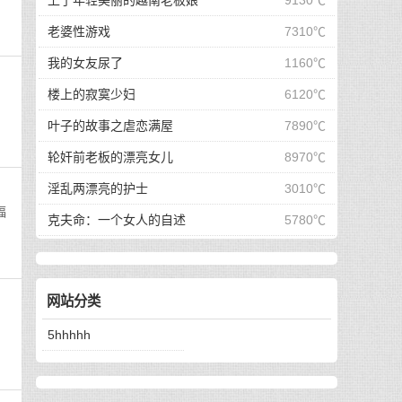
上了年轻美丽的越南老板娘
9130℃
老婆性游戏
7310℃
我的女友尿了
1160℃
楼上的寂寞少妇
6120℃
叶子的故事之虐恋满屋
7890℃
轮奸前老板的漂亮女儿
8970℃
淫乱两漂亮的护士
3010℃
福
克夫命：一个女人的自述
5780℃
网站分类
5hhhhh