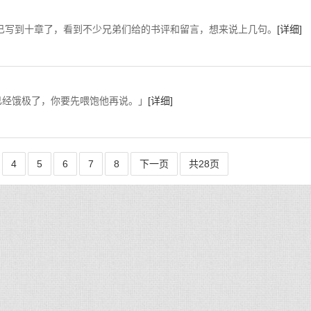
看到不少兄弟们给的书评和留言，想来说上几句。
[详细]
经饿极了，你要先喂饱他再说。」
[详细]
4
5
6
7
8
下一页
共28页