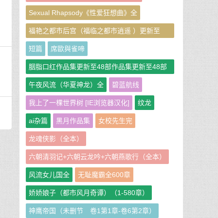
Sexual Rhapsody《性爱狂想曲》全
福艳之都市后宫（福临之都市逍遥 ）更新至
951章
短篇
席歐與雀啼
胭脂口红作品集更新至48部作品集更新至48部
作者：胭脂口红
午夜风流（华夏神龙）全
碧蓝航线
我上了一棵世界树 [IE浏览器汉化]
纹龙
ai杂篇
黑月作品集
女校先生完
龙魂侠影（全本）
六朝清羽记+六朝云龙吟+六朝燕歌行（全本）
风流女儿国全
无耻魔霸全600章
娇娇娘子（都市风月奇谭）（1-580章）
神鹰帝国（未删节 卷1第1章-卷6第2章）