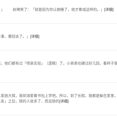
」 赵琳笑了：「就是因为你让她睡了，他才累成这样的。」
[详细]
事，要回去了。」
[详细]
，他们都有过「喷泉实验」（遗精）了，小弟弟也硬过好几回，看样子
家放大假，我却溺爱着书包上学吧。所以，到了长假，我都是躲在家里
关系」之后，陪的人就多了，而且陪的
[详细]