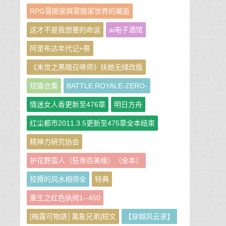
RPG冒險家與冒險家世界的邂逅
这才不是我想要的命运
ai电子酒馆
阿里布达年代记+祭
《末世之黑暗召唤师》扶她无绿改版
短篇合集
BATTLE ROYALE-ZERO-
情迷女人香更新至476章
明日方舟
红尘都市2011.3.5更新至475章全本结束
精神力研究协会
护花野蛮人（狂帝百美缘）（全本）
狡猾的风水相师全
特典
重生之红色纨绔1--450
[梅露可物語│萬象兄弟]短文
【穿越风云录】