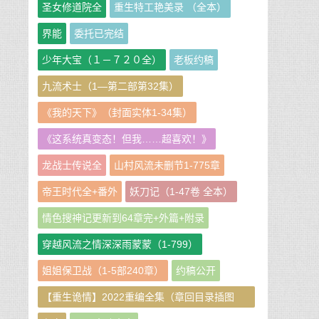
圣女修道院全
重生特工艳美录 （全本）
界能
委托已完结
少年大宝（１－７２０全）
老板约稿
九流术士（1—第二部第32集）
《我的天下》（封面实体1-34集）
《这系统真变态！但我……超喜欢！》
龙战士传说全
山村风流未删节1-775章
帝王时代全+番外
妖刀记（1-47卷 全本）
情色搜神记更新到64章完+外篇+附录
穿越风流之情深深雨蒙蒙（1-799）
姐姐保卫战（1-5部240章）
约稿公开
【重生诡情】2022重编全集（章回目录插图
版）