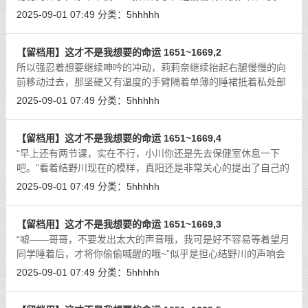
气了！”电话那一头，成美的姐姐真阳，此时也带着抱怨的语气对
2025-09-01 07:49
分类：
5hhhhh
着结野川述说着，当然嘴上说着生
[详细]
【留档用】这才不是我想要的命运 1651~1669,2
所以强忍着想要继续呻吟的冲动，莉莉奈继续抬起右腿慢慢的向
前移动过去，那坚硬又有温度的手臂隔着单薄的睡裙抵着私处部
位，并且伴随着移动产生摩擦的刺激感，连带着都蹭到了上面的
2025-09-01 07:49
分类：
5hhhhh
小阴蒂，这份刺激感让她的身体不由
[详细]
【留档用】这才不是我想要的命运 1651~1669,4
“早上还有两节课，实在不行，小川你还是先去保健室休息一下
吧。”看着结野川现在的模样，真阳还是非常关心的提出了自己的
建议。
[详细]
2025-09-01 07:49
分类：
5hhhhh
【留档用】这才不是我想要的命运 1651~1669,3
“嘘——哥哥，不要发出太大的声音哦，我可是好不容易等着望月
同学睡着后，才将你偷偷喊醒的哦~”似乎是担心结野川的声响会
将睦研吵醒，莉莉奈附在他的耳边继续轻声说道。
[详细]
2025-09-01 07:49
分类：
5hhhhh