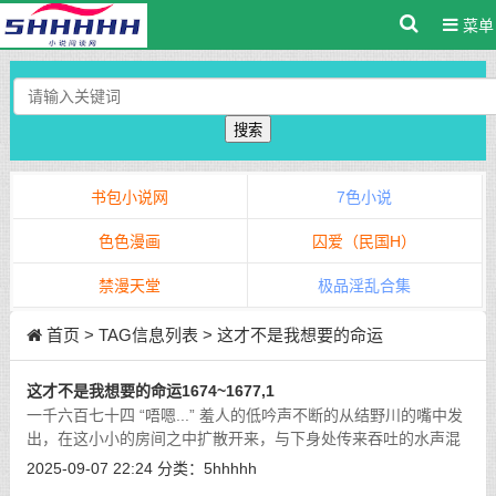
菜单
搜索
书包小说网
7色小说
色色漫画
囚爱（民国H）
禁漫天堂
极品淫乱合集
首页
> TAG信息列表 > 这才不是我想要的命运
这才不是我想要的命运1674~1677,1
一千六百七十四 “唔嗯...” 羞人的低吟声不断的从结野川的嘴中发
出，在这小小的房间之中扩散开来，与下身处传来吞吐的水声混
杂在一起，增添了房间之中淫靡的热度。
[详细]
2025-09-07 22:24
分类：
5hhhhh