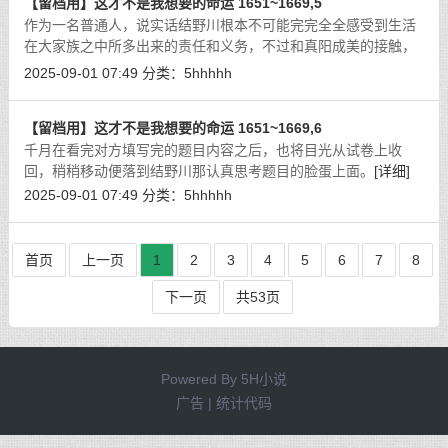
【留档用】这才不是我想要的命运 1651~1669,5
作为一名普通人，说实话结野川根本不可能完完全全感受到生活
在大家族之中所多出来的责任和义务，不过和真阳成美的接触，
和琼斯米歇尔的接触，和明日香的接触，以及和美贵子的接触，
2025-09-01 07:49
分类：
5hhhhh
也多多少少的能够感受到富足的生活
[详细]
【留档用】这才不是我想要的命运 1651~1669,6
千月在看完对方填写完的题目内容之后，也将目光从试卷上收
回，稍稍移动便落到结野川那认真思考题目的脸蛋上面。
[详细]
2025-09-01 07:49
分类：
5hhhhh
首页
上一页
1
2
3
4
5
6
7
8
下一页
共53页
Powered By
5H小说
广告 | 统计代码