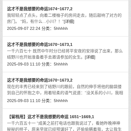
这才不是我想要的命运1674~1677,2
我轻轻点了点头，向着二楼柚子的房间走去，随后敲响了对方的
房门。 “妈，有什么...小川？！”
[详细]
2025-09-07 22:24
分类：
5hhhhh
这才不是我想要的命运1670~1673,1
一千六百七十 既然中午时分已经将平安夜的安排说了出来，那么
结野川也开始准备着手去邀请参加的女生。
[详细]
2025-09-03 11:10
分类：
5hhhhh
这才不是我想要的命运1670~1673,2
现在的丰秀已经来到了结野川的跟前，自然的伸手将他的脑袋搂
到自己的怀抱之中，用着轻柔的语气说道：“没关系的小川，我相
信不管是什么样的情况，你都能够做的最好的，因为你可是我最
2025-09-03 11:10
分类：
5hhhhh
爱的弟弟，最爱的小川。”
[详细]
【留档用】这才不是我想要的命运 1651~1669,1
一千六百五十一 “成美之前打电话也跟我说过了，看她昨晚神神
秘秘的样子，原来早就已经预谋好了，还偷偷瞒着我，太让我生