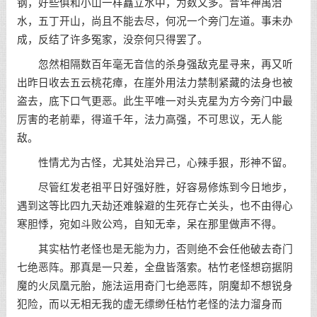
钢，好些俱和小山一样矗立水中，为数又多。昔年神禹治
水，五丁开山，尚且不能去尽，何况一个旁门左道。事未办
成，反结了许多冤家，没奈何只得罢了。
忽然相隔数百年毫无音信的杀身强敌克星寻来，再又听
出昨日收去五云桃花瘴，在崖外用法力禁制紧藏的法身也被
盗去，底下口气更恶。此生平唯一对头克星为方今旁门中最
厉害的老前辈，得道千年，法力高强，不可思议，无人能
敌。
性情尤为古怪，尤其处治异己，心辣手狠，形神不留。
尽管红发老祖平日好强好胜，好容易修炼到今日地步，
遇到这等比四九天劫还难躲避的生死存亡关头，也不由得心
寒胆悸，宛如斗败公鸡，自知无幸，呆在那里做声不得。
其实枯竹老怪也是无能为力，否则绝不会任他破去奇门
七绝恶阵。那真是一只差，全盘皆落索。枯竹老怪想窃据阴
魔的火凤凰元胎，施法运用奇门七绝恶阵，阴魔却不想锐身
犯险，而以无相无我的虚无缥缈任枯竹老怪的法力溜身而