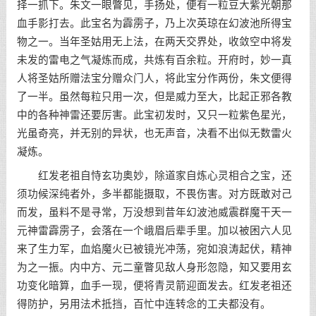
择一抓下。朱文一眼瞥见，手扬处，便有一粒豆大紫光朝那
血手影打去。此宝名为霹雳子，乃上次英琼在幻波池所得宝
物之一。当年圣姑用无上法，在两天交界处，收敛空中将发
未发的雷电之气凝炼而成，共炼有百余粒。开府时，妙一真
人将圣姑所赠法宝分赠众门人，将此宝分作两份，朱文便得
了一半。虽然每粒只用一次，但是威力至大，比起正邪各教
中的各种神雷还要厉害。此宝初发时，又只一粒紫色星光，
光虽奇亮，并无别的异状，也无声音，决看不出似无数雷火
凝炼。
红发老祖自恃玄功奥妙，除道家自炼心灵相合之宝，还
须功候深纯者外，多半都能摄取，不畏伤害。对方既敢对己
而发，虽料不是寻常，万没想到昔年幻波池威震群魔干天一
元神雷霹雳子，会落在一个峨眉后辈手里。加以被困六人见
来了生力军，血焰魔火已被镜光冲荡，宛如浪涛起伏，精神
为之一振。内中方、元二童瞥见敌人身形忽隐，知又要用玄
功变化暗算，血手一现，便将青灵箭迎面发去。红发老祖还
得防护，另用法术抵挡，百忙中连转念的工夫都没有。