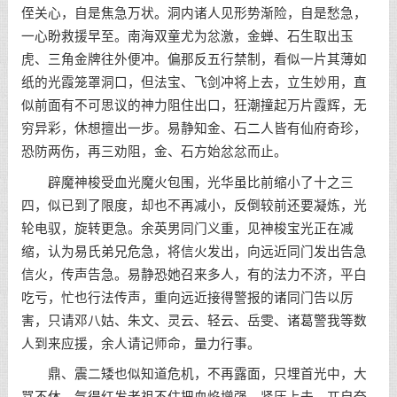
侄关心，自是焦急万状。洞内诸人见形势渐险，自是愁急，
一心盼救援早至。南海双童尤为忿激，金蝉、石生取出玉
虎、三角金牌往外便冲。偏那反五行禁制，看似一片其薄如
纸的光霞笼罩洞口，但法宝、飞剑冲将上去，立生妙用，直
似前面有不可思议的神力阻住出口，狂潮撞起万片霞辉，无
穷异彩，休想擅出一步。易静知金、石二人皆有仙府奇珍，
恐防两伤，再三劝阻，金、石方始忿忿而止。
辟魔神梭受血光魔火包围，光华虽比前缩小了十之三
四，似已到了限度，却也不再减小，反倒较前还要凝炼，光
轮电驭，旋转更急。余英男同门义重，见神梭宝光正在减
缩，认为易氏弟兄危急，将信火发出，向远近同门发出告急
信火，传声告急。易静恐她召来多人，有的法力不济，平白
吃亏，忙也行法传声，重向远近接得警报的诸同门告以厉
害，只请邓八姑、朱文、灵云、轻云、岳雯、诸葛警我等数
人到来应援，余人请记师命，量力行事。
鼎、震二矮也似知道危机，不再露面，只埋首光中，大