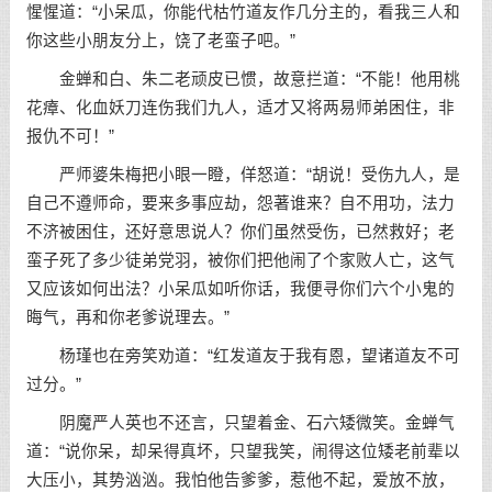
惺惺道：“小呆瓜，你能代枯竹道友作几分主的，看我三人和
你这些小朋友分上，饶了老蛮子吧。”
金蝉和白、朱二老顽皮已惯，故意拦道：“不能！他用桃
花瘴、化血妖刀连伤我们九人，适才又将两易师弟困住，非
报仇不可！”
严师婆朱梅把小眼一瞪，佯怒道：“胡说！受伤九人，是
自己不遵师命，要来多事应劫，怨著谁来？自不用功，法力
不济被困住，还好意思说人？你们虽然受伤，已然救好；老
蛮子死了多少徒弟党羽，被你们把他闹了个家败人亡，这气
又应该如何出法？小呆瓜如听你话，我便寻你们六个小鬼的
晦气，再和你老爹说理去。”
杨瑾也在旁笑劝道：“红发道友于我有恩，望诸道友不可
过分。”
阴魔严人英也不还言，只望着金、石六矮微笑。金蝉气
道：“说你呆，却呆得真坏，只望我笑，闹得这位矮老前辈以
大压小，其势汹汹。我怕他告爹爹，惹他不起，爱放不放，