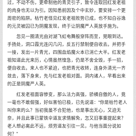
过，不动不伤，更牵制他的青灵引子，致令连取回红发老祖
的肉身也无以为引。因知悉前因及个中玄妙，要安排一个更
周密的陷阱。枯竹老怪见红发老祖败势已成，也不知白谷逸
的元灵被囚已为阴魔发现，终于让阴魔严人英放手施为。
忽见一圈清光由对湖飞虹电舞般穿阵而至，晃眼到达。
手扬处，洞口霞光连闪几闪，反五行禁制便自收去。并把手
一接，发出一片青光，四围血焰魔火本已消亡大半。红发老
祖知道此光来历，心情虽然惶急，仍是不舍全毁，手一招，
便自收去。来人也不紧迫，也把青光收转，连身外清光一齐
敛去，落下身来，先与红发老祖对面。洞内诸人，早看出来
的正是阴魔严人英。
红发老祖面容惨变，那么法力高强，骄横自傲的人，竟
一毫也不敢倔强，好似害怕已极，已先说道：“你是枯竹老人
叫你来的么？当初我虽不合犯他，也是事出无心，又迫无
奈，并且此事已蒙铁伞道友求情解免，怎又旧事重提起来？
老人想必离此不远，烦劳道友引往一见，与他当面分说如
何？”