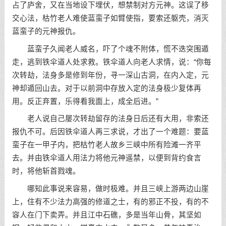
占了庐舍，又在当地设下埋伏，想禁制对方元神。这误了移
交心法，枯竹老人难使蓝蛮子如臂使指，要索还躯壳，消灭
蓝蛮子的元神报仇。
蓝蛮子久闻老人威名，吓了个魂不附体，慌不迭突围遁
走，逃到铁伞道人处求救。铁伞道人向老人求情，说：“你每
次转劫，法身多是修到年份，寻一深山古洞，在内入定，元
神却遁回山去。对于以前洞中存放入定的法身极少复体再
用。反正弃置，乐得看我面上，成全后进。”
老人说自己屡次转劫留存的法身日后还有大用，非索还
报仇不可。后因铁伞道人再三求说，才出了一个难题：要蓝
蛮子在一甲子内，把枯竹老人故乡三峡中所有险滩一齐平
去。并由铁伞道人用法力将他元神遥禁，以便到背约食言
时，将他斩首戮魂。
哪知此事说来容易，做时极难。并且三峡上游两边山崖
上，住有不少法力高强的修道之士，有的邪正不投，有的不
容人在门下卖弄。并且江中石礁，多是当年山骨，其坚如