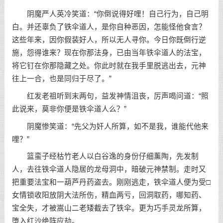
阴魔严人英冷笑道：“你倒说得好哩！自己行为，自己明
白。并还辜负了铁伞道人，是你自种恶因，怎能怪他食言？
这些年来，因你假装好人，所以无人寻你。今日你既倒行逆
施，怨得谁来？现在你那法身，已由当年铁伞道人的法宝，
将它钉在你那隐藏之处。你此时就在我手里脱逃出去，元神
往上一合，也是同归于尽了。”
红发老祖听到末两句，益发神情沮丧，厉声喝问道：“照
此说来，莫非你便是铁伞道人么？”
阴魔惨笑道：“先父为奸人所算，如不是我，谁能代他来
哩？”
篮蛮子经枯竹老人以白谷逸的身份仔细薰陶，先发制
人，去往铁伞道人隐居的龙母洞中，暗破元神禁制。走时又
把重要法宝和一葫芦丹药盗去。刚刚逃走，铁伞道人便为受□
女情锁收阳放阴大法所伤，精血两亏，回洞取药，哪知药、
宝全失，才被嵩山二老矮截去了铁伞。更为巧手灵龙所算，
堕入红沙绝阵应劫。