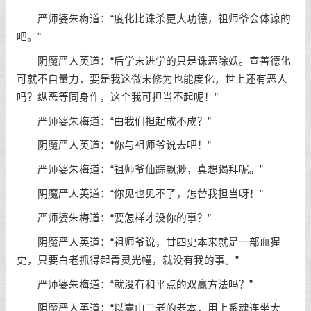
严师婆朱梅道：“度化比诛杀更大功德，祖师爷会体谅的
吧。”
阴魔严人英道：“后学末进学的只是诛恶除妖。宣善德化
可就不自量力，要是我这微末修为也能度化，世上还有恶人
吗？纵恶等同身作，这个我可担当不起呢！”
严师婆朱梅道：“由我们担起成不成？”
阴魔严人英道：“你与祖师爷说去吧！”
严师婆朱梅道：“祖师爷仙踪飘渺，真想谒拜呢。”
阴魔严人英道：“你见也见不了，怎替我担当呀！”
严师婆朱梅道：“要怎样才没你的事？”
阴魔严人英道：“祖师爷说，廿四史本来就是一部血猩
史，只要白老抓得起青灵光幢，就没有我的事。”
严师婆朱梅道：“就没有和平点的双赢方法吗？”
阴魔严人英道：“以嵩山二老的老本，用上系魂连坐大