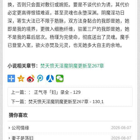
换，否则只会面对敷衍或婉拒。要是不谈代价为诱，其代价
必定更高得恨错难返，甚至灵魂也永堕深渊。阴魔淫功日
深，寄生大法已不限于筋脉，双方法身黏合的我即是她，她
即是我的境界，更微入细胞纤维，驻匿三尸的我即是她，她
不是我的幕后层次。杨瑾为完使命，彻底送出了灵魂。魔手
已登堂入室，欲火亦焚及元灵，也无她多大自主的余地。
小说相关章节：
焚天愤天淫魔阴魔更新至267章
上一篇：：
正气寻「妇」录全 - 129
下一篇：
焚天愤天淫魔阴魔更新至267章 - 130,1
猜你喜欢
公司情缘
2026-08-07
妻子是荡妇
2026-08-07