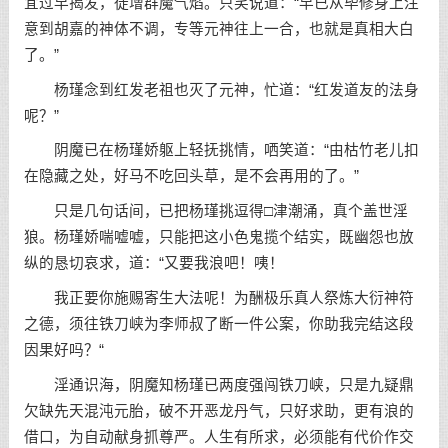
宜过早揭发，徒增群魔气焰。只笑说道：“早已从毕修身上注
意到胡嘉的神体不调，专等元神往上一合，也就是真相大白
了。”
杨瑾念到红发老祖也灭了元神，忙道：“红发道友的法身
呢？”
阴魔已在杨瑾娇躯上轻抚挑情，哂笑道：“由枯竹老儿扣
在隐藏之处，好马不吃回头草，是不会再用的了。”
只是几句话间，已把杨瑾挑逗得□津潮涌，真个盖世淫
狼。杨瑾娇喘嘘嘘，只能把这小色鬼揽个结实，既幽怨也放
纵的恳切哀求，道：“又要我浪吧！咦！
我正要你施赐寄生大法呢！为酬极乐真人祭炼大衍神符
之德，须往铁刀峡为李师叔了断一件公案，你助我完结这段
因果好吗？“
淫通识海，阴魔知杨瑾已两度强闯铁刀峡，只是九疑鼎
欠缺先天混沌元胎，破不开恶龙丹气，只好求助，更有浪的
借口，为自动献身抓尊严。人生有所求，必须能有代价作交