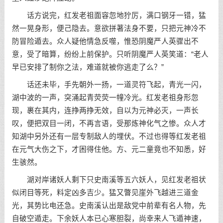
话方说完，红发老祖面容忽地狞厉，满口钢牙一错，猛
然一晃身形，便己隐去。意欲拼著法身不要，只把元神冷不
防冒险遁去。众人疑他情急反噬，惟恐阴魔严人英骤出不
意，受了暗算，纷纷上前保护。只听阴魔严人英笑道：“老人
早已安排了制你之法，难道就被你逃走了么？”
话还未毕，手先朝外一扬，一道灵符飞起，青光一闪，
湖中波的一声，突涌起青荧荧一幢冷光。红发老祖身形忽
现，裹在其内，连挣两挣无效，自以为元神必灭，一声长
叹，便把双目一闭，不再言语，受那炼神化气之惨。众人才
知湖中另外还有一层专制敌人的埋伏。不过也得等红发老祖
在元气大伤之下，才困得住他。方、元二童竟也不知悉，好
生骇然。
湖对岸诸妖人剩下只史南溪等五六妖人，见红发老祖状
似闭目等死，料定凶多吉少。猛又瞥见崖外飞越进三道金
光，其势比电还急。史南溪认出是敌党中前辈有名人物，先
自破空遁走。下余妖人本已心寒胆裂，尚幸来人飞遁神速，