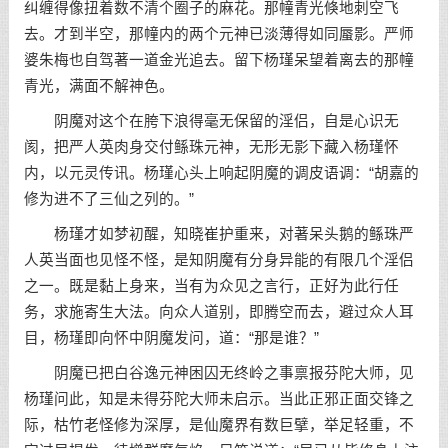
纠缠得像扭着数不清个圈子的麻花。那幢青光倏地刺空飞
去。才到半空，那幢内的两个元神已淡薄得如同蜃影。严师
婆朱梅也自驾著一道金光追去。留下杨瑾呆望着离去的那幢
青光，满面不解神色。
阴魔对这个在胯下浪得毫无保留的淫侣，自是心识无
阂，把严人英肉身交付鲧珠元神，无形无影下藏入杨瑾怀
内，以元灵传讯。杨瑾心头上响起阴魔的调皮语调：“胡嘉的
修为进不了三仙之列的。”
杨瑾才如梦初醒，知晓崔护重来，对著呆头鹅的鲧珠严
人英当面也见怪不怪，是知阴魔有分身异能的有限几个淫侣
之一。既是黏上身来，当有为众见之言行，正好为此行任
务，求施寄生大法。向众人道别，即腾空而去，避过众人耳
目，杨瑾即向怀中阴魔发问，道：“那是谁？”
阴魔已把白谷逸元神困囚无终岭之事禀报芬陀大师，见
杨瑾问此，知是未得芬陀大师未启示。当此正邪正面交锋之
际，枯竹老怪修为深厚，是仙魔界有数巨擘，举足轻重，不