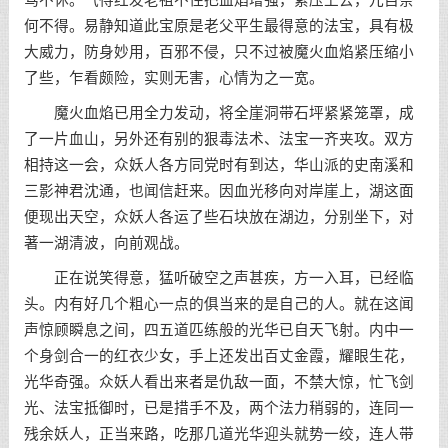
骂不休。气得红发老祖不住把血焰增强，紧压上去，兀自奈
何不得。易静知道此宝原是老父平生最得意的法宝，具有极
大威力，防身妙用，百邪不侵，只不过被魔火血焰紧压缩小
了些，乍看颇险，实则无害，心情为之一宽。
魔火血焰已用全力发动，将全崖洞带石坪紧紧笼罩，成
了一片血山，另外还有别的狠毒法术、法宝一齐夹攻。双方
相持这一会，众妖人各方同党时有到达，华山派的史南溪和
三影神君沈通，也闻信赶来。因血光移向对岸崖上，湖这面
便现出天空，众妖人各运了些石块放在湖边，分别坐下，对
著一湖清波，向前观战。
正在说笑得意，猛听破空之声甚疾，方一入耳，已经临
头。内有好几个粗心一点的俱当来的是自己的人。就在这闻
声惊顾瞬息之间，四五道匹练般的光华已自天飞射。内中一
个身剑合一的红衣少女，手上还发出百丈金霞，耀眼生花，
光华奇强。众妖人看出来者是仇敌一面，不禁大惊，忙飞剑
光、法宝抵御时，已是措手不及，两个法力稍弱的，连同一
残余妖人，正当来路，吃那几道光华迎头就势一绞，连人带