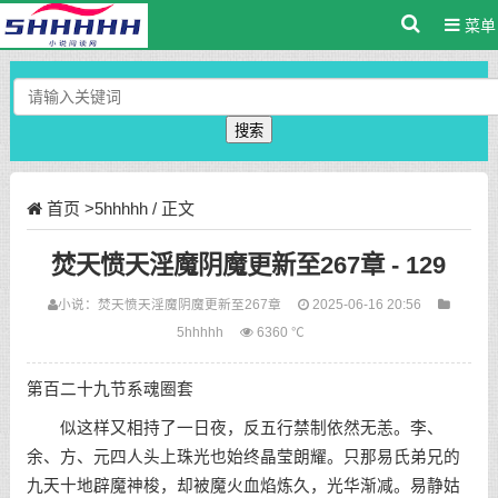
菜单
搜索
首页
>
5hhhhh
/ 正文
焚天愤天淫魔阴魔更新至267章 - 129
小说：
焚天愤天淫魔阴魔更新至267章
2025-06-16 20:56
5hhhhh
6360 ℃
第百二十九节系魂圈套
似这样又相持了一日夜，反五行禁制依然无恙。李、
余、方、元四人头上珠光也始终晶莹朗耀。只那易氏弟兄的
九天十地辟魔神梭，却被魔火血焰炼久，光华渐减。易静姑