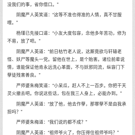
没我们的事，省你借口。”
阴魔严人英笑道：“这等不准也得准的人情，真不甘服
哩。”
杨瑾已先接口道：“小友大度包容，念他多年苦功，修为
不易，放了吧。”
阴魔严人英道：“前日枯竹老人说，这厮竟欲与轩辕老
怪、妖尸等魔头一党。留他在世上，是个贻害。诸位前辈说
情，谁能保证他肯永远洗心革面，不与妖邪同流，纵容门下
孽徒残害善良。”
严师婆朱梅笑道：“小呆瓜，赶人不上一百步。你把干天
灵火撤去吧。你说这些话，包在我三人身上，必能办到。”
阴魔严人英道：“放了他，他去作孽，那罪孽不是由我承
担吗？”
严师婆朱梅道：“我们说的都不成？”
阴魔严人英道：“祖师爷火了，你压得住祖师爷吗？”