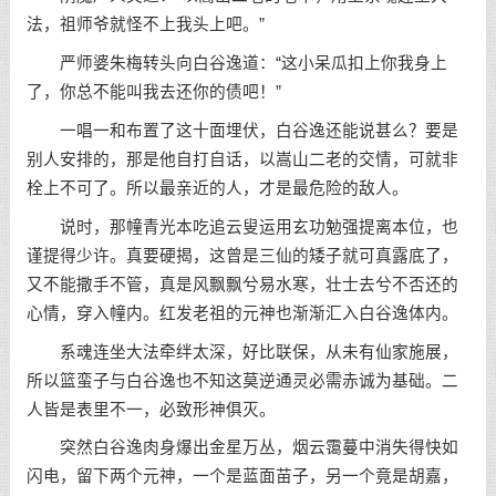
法，祖师爷就怪不上我头上吧。”
严师婆朱梅转头向白谷逸道：“这小呆瓜扣上你我身上
了，你总不能叫我去还你的债吧！”
一唱一和布置了这十面埋伏，白谷逸还能说甚么？要是
别人安排的，那是他自打自话，以嵩山二老的交情，可就非
栓上不可了。所以最亲近的人，才是最危险的敌人。
说时，那幢青光本吃追云叟运用玄功勉强提离本位，也
谨提得少许。真要硬揭，这曾是三仙的矮子就可真露底了，
又不能撒手不管，真是风飘飘兮易水寒，壮士去兮不否还的
心情，穿入幢内。红发老祖的元神也渐渐汇入白谷逸体内。
系魂连坐大法牵绊太深，好比联保，从未有仙家施展，
所以篮蛮子与白谷逸也不知这莫逆通灵必需赤诚为基础。二
人皆是表里不一，必致形神俱灭。
突然白谷逸肉身爆出金星万丛，烟云霭蔓中消失得快如
闪电，留下两个元神，一个是蓝面苗子，另一个竟是胡嘉，