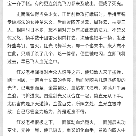
宝一齐了帐。有的更连剑光飞刀都未及放出，便成了死鬼。
史南溪认得当头少女，正是前番攻打峨眉时，手持宝镜
专破邪法的女神童朱文。后面紧随齐灵云、周轻云、岳雯三
人。相隔时日不多，想不到对方竟有如此高的法力。不禁又
惊又怒，扬手数十团雷火朝前打去。沈通也把手一扬，发出
好些毒钉、雷火，红光飞舞半天，却一个也未中。来人志不
在此，只顺手杀了几个，略一停顿，便星驰电闪，立即飞将
过去，早已飞人血光之中。
红发老祖闻得对岸众人惊呼之声，便知敌人来了援兵，
刚一回顾，一道百十丈高的金霞，后面紧随著几道匹练般的
光华，已电驰而至，金霞到处，血焰花飞浪卷，冲荡开千层
血浪，飞将进来。四道剑光又联合在一起，简直无从下手。
尤厉害的是那天遁镜，金霞百丈，所照之处，血光立被冲
散；自己尽管全力施为，终是近身不得。
红发老祖恨极之下，一面催动血焰魔火，一面施展玄功
变化，元神一晃，便已隐去，重又幻化血手，意欲向四人中