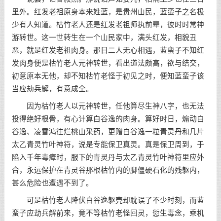
里外。红发老祖原身本来姓蓝，是贵州山民，蓝蛮子之名极
少有人知道。枯竹老人还是红发老祖师执前辈，彼时时常神
游转世。这一世转生在一个山民家中，满头红发，相貌丑
恶，就是红发老祖肉身。那日二人无心相遇，蓝蛮子不知红
发肉身便是枯竹老人元神转世，看出道法颇高，欲与结交，
初意原本无他，却不知枯竹老怪于初见之时，便知蓝蛮子该
当应劫兵解，有意成全。
因为枯竹老人以元神转世，任他算尽生神八字，也无法
投得绝好根骨，有心计算白谷逸的肉身。算好时日，煽动白
谷逸、凌雪鸿往烂桃山采药，更赠白谷逸一粒青灵丹和几片
太乙青灵竹叶神符，说是专能保卫真灵。真是保卫周到，于
陷入千年毒瘴时，服下的青灵丹与太乙青灵竹叶神符里应外
合，永远保护在青灵谷那根枯竹内的脚僵硬石化的残躯内，
甚么危险也遭遇不到了。
可是枯竹老人降伏白谷逸躯壳却耽误了不少时刻，而蓝
蛮子应劫兵解前来，竟不等枯竹老怪回灵，愆生毒念，乘机