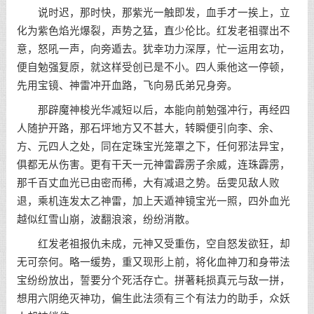
说时迟，那时快，那紫光一触即发，血手才一挨上，立
化为紫色焰光爆裂，声势之猛，直少伦比。红发老祖骤出不
意，怒吼一声，向旁遁去。犹幸功力深厚，忙一运用玄功，
便自勉强复原，就这样受创已是不小。四人乘他这一停顿，
先用宝镜、神雷冲开血路，飞向易氏弟兄身旁。
那辟魔神梭光华减短以后，本能向前勉强冲行，再经四
人随护开路，那石坪地方又不甚大，转瞬便引向李、余、
方、元四人之处，同在定珠宝光笼罩之下，任何邪法异宝，
俱都无从伤害。更有干天一元神雷霹雳子余威，连珠霹雳，
那千百丈血光已由密而稀，大有减退之势。岳雯见敌人败
退，乘机连发太乙神雷，加上天遁神镜宝光一照，四外血光
越似红雪山崩，波翻浪滚，纷纷消散。
红发老祖报仇未成，元神又受重伤，空自怒发欲狂，却
无可奈何。略一缓势，重又现形上前，将化血神刀和身带法
宝纷纷放出，誓要分个死活存亡。拼著耗损真元与敌一拼，
想用六阴绝灭神功，偏生此法须有三个有法力的助手，众妖