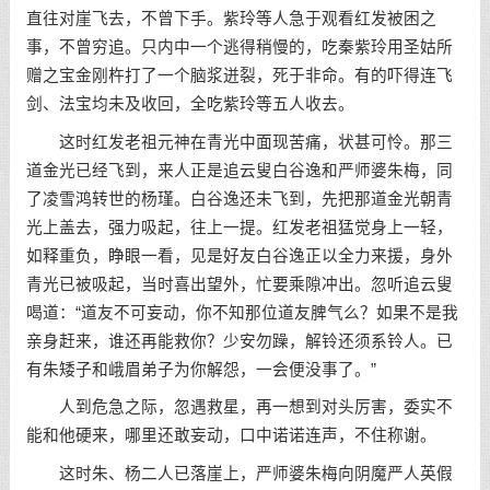
直往对崖飞去，不曾下手。紫玲等人急于观看红发被困之
事，不曾穷追。只内中一个逃得稍慢的，吃秦紫玲用圣姑所
赠之宝金刚杵打了一个脑浆迸裂，死于非命。有的吓得连飞
剑、法宝均未及收回，全吃紫玲等五人收去。
这时红发老祖元神在青光中面现苦痛，状甚可怜。那三
道金光已经飞到，来人正是追云叟白谷逸和严师婆朱梅，同
了凌雪鸿转世的杨瑾。白谷逸还未飞到，先把那道金光朝青
光上盖去，强力吸起，往上一提。红发老祖猛觉身上一轻，
如释重负，睁眼一看，见是好友白谷逸正以全力来援，身外
青光已被吸起，当时喜出望外，忙要乘隙冲出。忽听追云叟
喝道：“道友不可妄动，你不知那位道友脾气么？如果不是我
亲身赶来，谁还再能救你？少安勿躁，解铃还须系铃人。已
有朱矮子和峨眉弟子为你解怨，一会便没事了。”
人到危急之际，忽遇救星，再一想到对头厉害，委实不
能和他硬来，哪里还敢妄动，口中诺诺连声，不住称谢。
这时朱、杨二人已落崖上，严师婆朱梅向阴魔严人英假