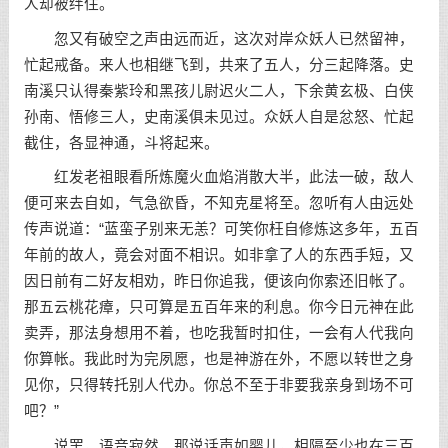
人却被绊住。
忽又有破空之声由远而近，这次对岸众妖人已然留神，
忙起戒备。来人也相继飞到，共来了五人，分三起降落。史
南溪只认得秦紫玲和黑孩儿尉迟火二人，下余黄玄极、白侠
孙南、悟修三人，史南溪俱未见过。众妖人自是忿怒、忙起
截住，各显神通，斗将起来。
红发老祖眼看所炼魔火血焰消散大半，此法一破，敌人
便可来去自如，气急欲昏，不知克星将至。忽听有人由远处
传声说道：“蓝蛮子别来无恙？可笑你枉自修炼这多年，五百
年前的故人，竟会对面不相识。如非拿了人的东西手短，又
因日前有二好友相劝，昨日你追我，便该向你索还旧帐了。
那五云桃花瘴，只可算是五百年来的利息。你今日元神在此
卖弄，那法身想用不着，也吃我暂时扣住，一会有人代我向
你算帐。我此时为完夙愿，也是神游在外，不愿以转世之身
见你，只得转托别人代办。你总不至于非要我亲身到场不可
吧？”
说罢，语音寂然。那说话声如婴儿，相隔至少也在三百